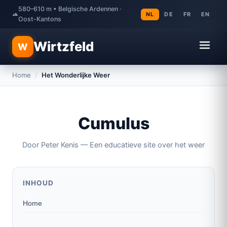
580–610 m • Belgische Ardennen ·
NL
DE
FR
EN
Oost-Kantons
Wirtzfeld
W
Home
/
Het Wonderlijke Weer
Cumulus
Door Peter Kenis — Een educatieve site over het weer
INHOUD
Home