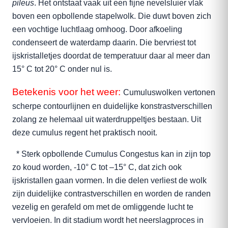
pileus
. Het ontstaat vaak uit een fijne nevelsluier vlak
boven een opbollende stapelwolk. Die duwt boven zich
een vochtige luchtlaag omhoog. Door afkoeling
condenseert de waterdamp daarin. Die bervriest tot
ijskristalletjes doordat de temperatuur daar al meer dan
15° C tot 20° C onder nul is.
Betekenis voor het weer:
Cumuluswolken vertonen
scherpe contourlijnen en duidelijke konstrastverschillen
zolang ze helemaal uit waterdruppeltjes bestaan. Uit
deze cumulus regent het praktisch nooit.
* Sterk opbollende Cumulus Congestus kan in zijn top
zo koud worden, -10° C tot –15° C, dat zich ook
ijskristallen gaan vormen. In die delen verliest de wolk
zijn duidelijke contrastverschillen en worden de randen
vezelig en gerafeld om met de omliggende lucht te
vervloeien. In dit stadium wordt het neerslagproces in