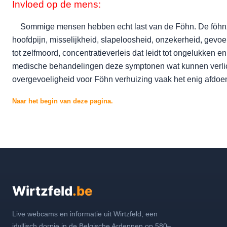
Invloed op de mens:
Sommige mensen hebben echt last van de Föhn. De föhnzie
hoofdpijn, misselijkheid, slapeloosheid, onzekerheid, gevoel
tot zelfmoord, concentratieverleis dat leidt tot ongelukken e
medische behandelingen deze symptonen wat kunnen verlich
overgevoeligheid voor Föhn verhuizing vaak het enig afdoe
Naar het begin van deze pagina.
Wirtzfeld
.be
Live webcams en informatie uit Wirtzfeld, een
idyllisch dorpje in de Belgische Ardennen op 580–