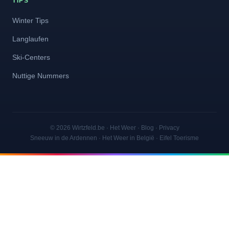
TIPS
Winter Tips
Langlaufen
Ski-Centers
Nuttige Nummers
© 2026 Wirtzfeld.be ·
Het Weer
·
Blog
·
Privacy
Sneeuw in de Ardennen · Het Weer in België · Eifel Toerisme