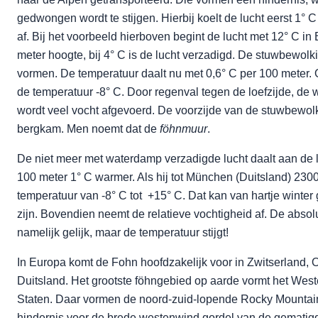
gedwongen wordt te stijgen. Hierbij koelt de lucht eerst 1° C
af. Bij het voorbeeld hierboven begint de lucht met 12° C in 
meter hoogte, bij 4° C is de lucht verzadigd. De stuwbewolki
vormen. De temperatuur daalt nu met 0,6° C per 100 meter.
de temperatuur -8° C. Door regenval tegen de loefzijde, de
wordt veel vocht afgevoerd. De voorzijde van de stuwbewolk
bergkam. Men noemt dat de
föhnmuur
.
De niet meer met waterdamp verzadigde lucht daalt aan de li
100 meter 1° C warmer. Als hij tot München (Duitsland) 2300 
temperatuur van -8° C tot +15° C. Dat kan van hartje winter
zijn. Bovendien neemt de relatieve vochtigheid af. De absolu
namelijk gelijk, maar de temperatuur stijgt!
In Europa komt de Fohn hoofdzakelijk voor in Zwitserland, O
Duitsland. Het grootste föhngebied op aarde vormt het Wes
Staten. Daar vormen de noord-zuid-lopende Rocky Mountai
hindernis voor de brede westenwind gordel van de gemati