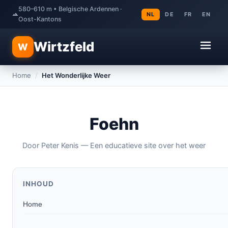
580–610 m • Belgische Ardennen ·
NL
DE
FR
EN
Oost-Kantons
Wirtzfeld
W
Home
/
Het Wonderlijke Weer
Foehn
Door Peter Kenis — Een educatieve site over het weer
INHOUD
Home