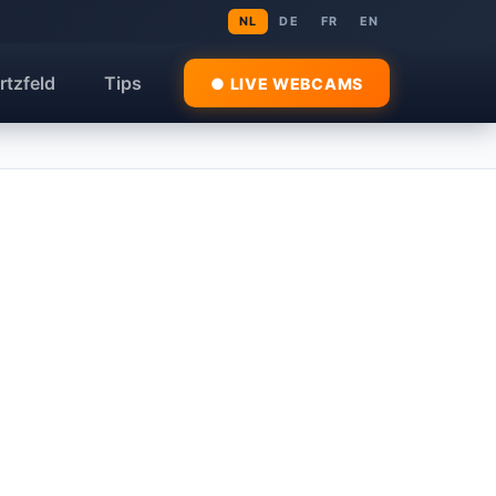
NL
DE
FR
EN
rtzfeld
Tips
● LIVE WEBCAMS