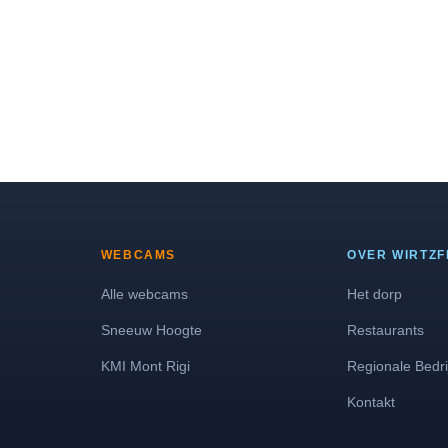
WEBCAMS
OVER WIRTZF
Alle webcams
Het dorp
Sneeuw Hoogte
Restaurants
KMI Mont Rigi
Regionale Bedri
Kontakt