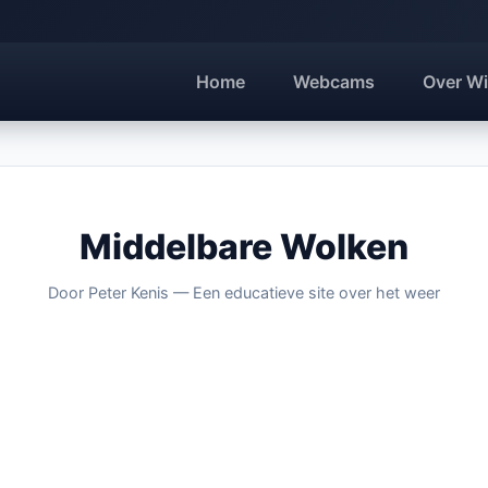
Home
Webcams
Over Wi
Middelbare Wolken
Door Peter Kenis — Een educatieve site over het weer