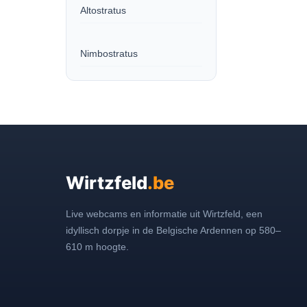
Altostratus
Nimbostratus
Wirtzfeld
.be
Live webcams en informatie uit Wirtzfeld, een
idyllisch dorpje in de Belgische Ardennen op 580–
610 m hoogte.