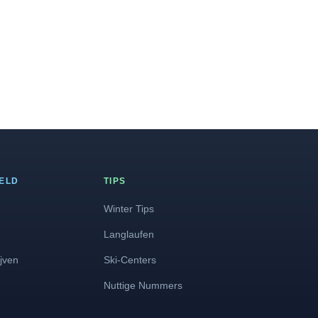
ELD
TIPS
Winter Tips
Langlaufen
jven
Ski-Centers
Nuttige Nummers