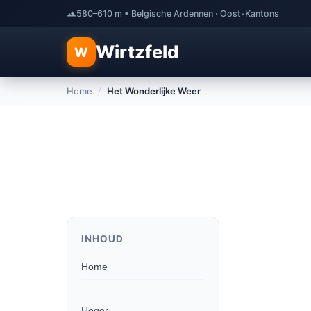
580–610 m • Belgische Ardennen · Oost-Kantons
Wirtzfeld
W
Home
/
Het Wonderlijke Weer
INHOUD
Home
Hoger