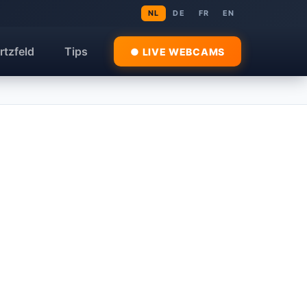
NL
DE
FR
EN
rtzfeld
Tips
● LIVE WEBCAMS