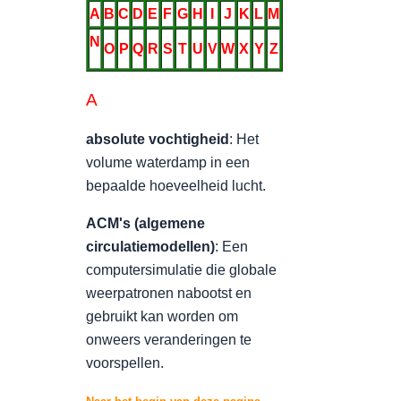
A
B
C
D
E
F
G
H
I
J
K
L
M
N
O
P
Q
R
S
T
U
V
W
X
Y
Z
A
absolute vochtigheid
: Het
volume waterdamp in een
bepaalde hoeveelheid lucht.
ACM's (algemene
circulatiemodellen)
: Een
computersimulatie die globale
weerpatronen nabootst en
gebruikt kan worden om
onweers veranderingen te
voorspellen.