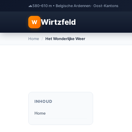
580–610 m • Belgische Ardennen · Oost-Kantons
Wirtzfeld
W
Home
/
Het Wonderlijke Weer
INHOUD
Home