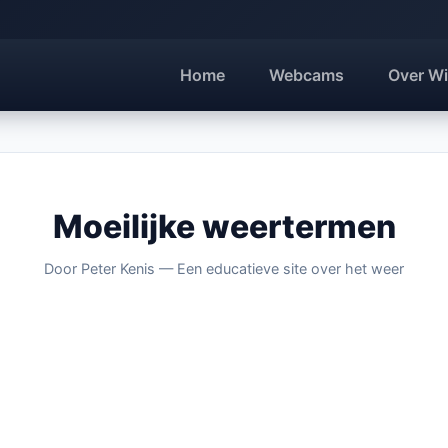
Home
Webcams
Over Wi
Moeilijke weertermen
Door Peter Kenis — Een educatieve site over het weer