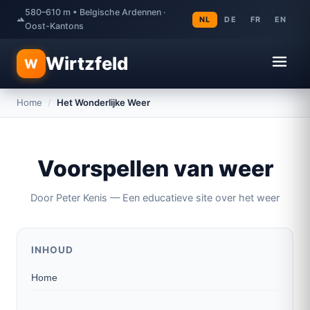
580–610 m • Belgische Ardennen ·
NL
DE
FR
EN
Oost-Kantons
Wirtzfeld
W
Home
/
Het Wonderlijke Weer
Voorspellen van weer
Door Peter Kenis — Een educatieve site over het weer
INHOUD
Home