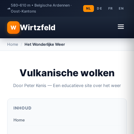
580–610 m • Belgische Ardennen ·
NL
DE
FR
EN
Oost-Kantons
Wirtzfeld
W
Home
/
Het Wonderlijke Weer
Vulkanische wolken
Door Peter Kenis — Een educatieve site over het weer
INHOUD
Home