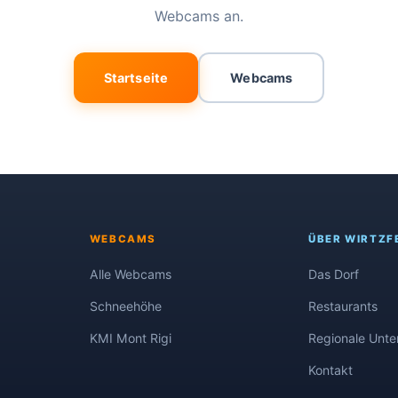
Webcams an.
Startseite
Webcams
WEBCAMS
ÜBER WIRTZF
Alle Webcams
Das Dorf
Schneehöhe
Restaurants
KMI Mont Rigi
Regionale Unt
Kontakt