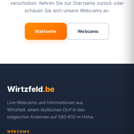
verschoben. Kehren Sie zur Startseite zurück oder
schauen Sie sich unsere Webcams an.
Startseite
Webcams
Wirtzfeld
.be
Live-Webcams und Informationen aus
Wirtzfeld, einem idyllischen Dorf in den
belgischen Ardennen auf 580–610 m Höhe.
WEBCAMS