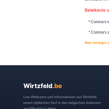
Betekenis v
* Corona's 
* Corona's zi
Naar het begin 
Wirtzfeld
.be
Live-Webcams und Informationen aus Wirtzfeld,
einem idyllischen Dorf in den belgischen Ardennen
auf 580–610 m Höhe.