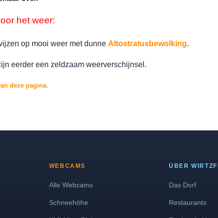
oor het weer:
wijzen op mooi weer met dunne
Altostratusbewolking
.
jn eerder een zeldzaam weerverschijnsel.
van deze pagina.
WEBCAMS
ÜBER WIRTZ
Alle Webcams
Das Dorf
Schneehöhe
Restaurants