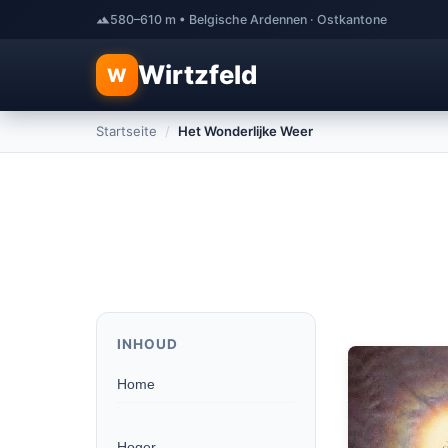
580–610 m • Belgische Ardennen · Ostkantone
Wirtzfeld
W
Startseite
/
Het Wonderlijke Weer
INHOUD
Home
Hoger