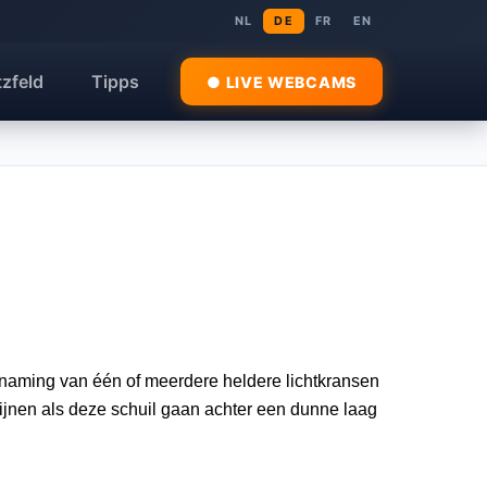
NL
DE
FR
EN
tzfeld
Tipps
● LIVE WEBCAMS
benaming van één of meerdere heldere lichtkransen
ijnen als deze schuil gaan achter een dunne laag