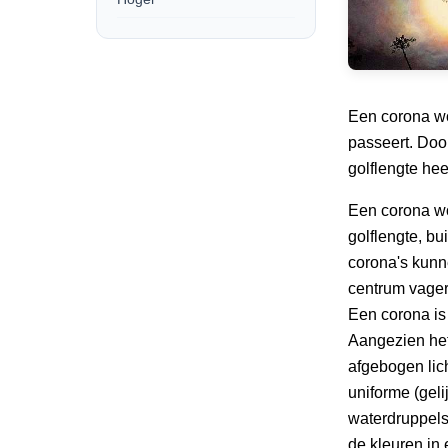
Een corona wor
passeert. Doo
golflengte hee
Een corona wo
golflengte, bu
corona's kunn
centrum vage
Een corona is 
Aangezien het
afgebogen lic
uniforme (geli
waterdruppels
de kleuren in 