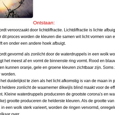
Ontstaan:
dt veroorzaakt door lichtdiffractie. Lichtdiffractie is lichte afb
r dit proces worden de kleuren die samen wit licht vormen van 
ft en onder een andere hoek afbuigt.
rdt gevormd als zonlicht door de waterdruppels in een wolk wor
igt het meest af en vormt de binnenste ring vormt. Rood en blau
en kunnen oranje, gele en groene kleuren zichtbaar zijn. Soms z
r worden.
het duidelijkst te zien als het licht afkomstig is van de maan in 
 heldere zonlicht de waarnemer dikwijls blind maakt voor de ef
ht. Kleine waterdruppels produceren de grootste corona's en wa
jke) grootte produceren de helderste kleuren. Als de grootte van
 in een wolk sterk varieert, worden de ringen vervormd, onrege
elkaar over.