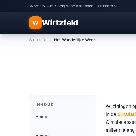
580–610 m • Belgische Ardennen · Ostkantone
Wirtzfeld
W
Startseite
/
Het Wonderlijke Weer
INHOUD
Wijzigingen o
in de
circula
Home
Circulatiepatr
millennialang
Hoger