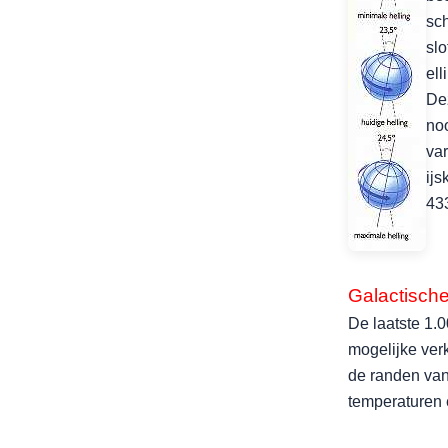
sch
sl
ell
De
noo
var
ijs
433
Galactische
De laatste 1.0
mogelijke verk
de randen van
temperaturen 