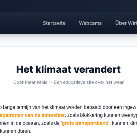
Startseite
Webcams
Über Wir
Het klimaat verandert
Door Peter Kenis — Een educatieve site over het weer
p lange termijn van het klimaat worden bepaald door een inge
tiepatronen van de atmosfeer
, zoals blokkering kunnen weerty
onen in de oceaan, zoals de '
grote transportband
', kunnen kli
 kunnen duren.