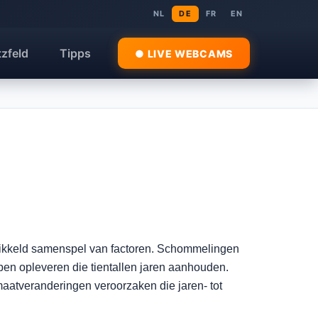
NL
DE
FR
EN
tzfeld
Tipps
● LIVE WEBCAMS
wikkeld samenspel van factoren. Schommelingen
pen opleveren die tientallen jaren aanhouden.
maatveranderingen veroorzaken die jaren- tot