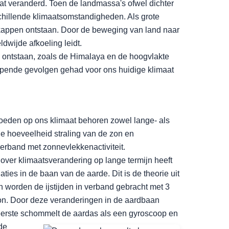
at veranderd. Toen de landmassa's ofwel dichter
schillende klimaatsomstandigheden. Als grote
kappen ontstaan. Door de beweging van land naar
wijde afkoeling leidt.
 ontstaan, zoals de Himalaya en de hoogvlakte
jpende gevolgen gehad voor ons huidige klimaat
loeden op ons klimaat behoren zowel lange- als
 de hoeveelheid straling van de zon en
 verband met zonnevlekkenactiviteit.
 over klimaatsverandering op lange termijn heeft
aties in de baan van de aarde. Dit is de theorie uit
in worden de ijstijden in
verband gebracht met 3
zon. Door deze veranderingen in de aardbaan
 eerste schommelt de aardas als een gyroscoop en
de