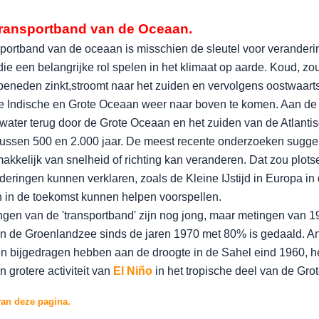
ransportband van de Oceaan.
sportband van de oceaan is misschien de sleutel voor verander
die een belangrijke rol spelen in het klimaat op aarde. Koud, zou
eneden zinkt,
stroomt naar het zuiden en vervolgens oostwaarts
de Indische en Grote Oceaan weer naar boven te komen. Aan de
water terug door de Grote Oceaan en het zuiden van de Atlant
 tussen 500 en 2.000 jaar. De meest recente onderzoeken sugge
kkelijk van snelheid of richting kan veranderen. Dat zou plots
deringen kunnen verklaren, zoals de Kleine IJstijd in Europa i
 in de toekomst kunnen helpen voorspellen.
en van de 'transportband' zijn nog jong, maar metingen van 19
n de Groenlandzee sinds de jaren 1970 met 80% is gedaald. An
 bijgedragen hebben aan de droogte in de Sahel eind 1960, het
 grotere activiteit van
El Niño
in het tropische deel van de Gro
van deze pagina.