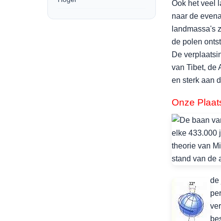
Ook het veel 
naar de evena
landmassa's z
de polen onts
De verplaatsi
van Tibet, de
en sterk aan d
Onze Plaats
de
per
ver
bes