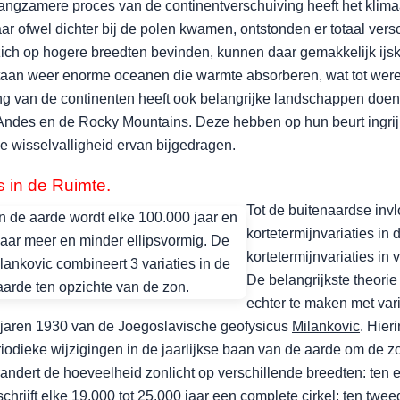
langzamere proces van de continentverschuiving heeft het klima
ar ofwel dichter bij de polen kwamen, ontstonden er totaal ver
ich op hogere breedten bevinden, kunnen daar gemakkelijk ijs
taan weer enorme oceanen die warmte absorberen, wat tot wereld
ng van de continenten heeft ook belangrijke landschappen doen
 Andes en de Rocky Mountains. Deze hebben op hun beurt ingri
e wisselvalligheid ervan bijgedragen.
 in de Ruimte.
Tot de buitenaardse inv
kortetermijnvariaties in
kortetermijnvariaties in
De belangrijkste theorie
echter te maken met vari
 jaren 1930 van de Joegoslavische geofysicus
Milankovic
. Hier
iodieke wijzigingen in de jaarlijkse baan van de aarde om de 
andert de hoeveelheid zonlicht op verschillende breedten: ten
chrijft elke 19.000 tot 25.000
jaar een complete cirkel; ten twee