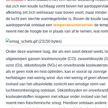
dat zich een koude luchtlaag vormt boven het aardoppervla
afkoeling zet zich weliswaar naar boven voort, maar minder 
de lucht een slechte warmtegeleider is. Boven de koude laa
aardoppervlak ontstaat een
temperatuursinversie
: de temp
neemt met de hoogte toe in plaats van af te nemen, wat norm
Onder deze warmere laag, die als een soort deksel werkt, h
uitgeworpen gassen koolmonoxyde (CO), zwaveldioxyde (
ozon (O
), stikstofoxyde (NO
) en onverbrande koolwatersto
3
x
als er geen rook en mist optreden, kan er vooral op zonnige
herfstdagen met weinig wind -dus met weinig of geen afvoer
invloed van het ultraviolette zonlicht een ernstige vorm van
luchtverontreiniging ontstaan. Stikstofoxyden en onverbran
koolwaterstoffen reageren met elkaar onder invloed van het l
noemt men
fotochemische smog
. Hierdoor ontstaan andere 