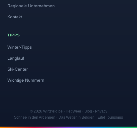
Regionale Unternehmen
Kontakt
TIPPS
Winter-Tipps
Langlauf
Ski-Center
Wichtige Nummern
© 2026 Wirtzfeld.be ·
Het Weer
·
Blog
·
Privacy
Schnee in den Ardennen · Das Wetter in Belgien · Eifel Tourismus