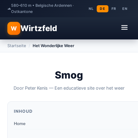
580–610 m • Belgische Ardennen ·
NL
DE
FR
EN
Ostkantone
Wirtzfeld
W
Startseite
/
Het Wonderlijke Weer
Smog
Door Peter Kenis — Een educatieve site over het weer
INHOUD
Home