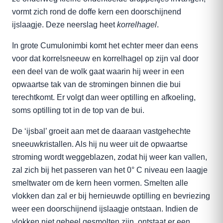
vormt zich rond de doffe kern een doorschijnend
ijslaagje. Deze neerslag heet
korrelhagel
.
In grote Cumulonimbi komt het echter meer dan eens
voor dat korrelsneeuw en korrelhagel op zijn val door
een deel van de wolk gaat waarin hij weer in een
opwaartse tak van de stromingen binnen die bui
terechtkomt. Er volgt dan weer optilling en afkoeling,
soms optilling tot in de top van de bui.
De ‘ijsbal’ groeit aan met de daaraan vastgehechte
sneeuwkristallen. Als hij nu weer uit de opwaartse
stroming wordt weggeblazen, zodat hij weer kan vallen,
zal zich bij het passeren van het 0° C niveau een laagje
smeltwater om de kern heen vormen. Smelten alle
vlokken dan zal er bij hernieuwde optilling en bevriezing
weer een doorschijnend ijslaagje ontstaan. Indien de
vlokken niet geheel gesmolten zijn, ontstaat er een