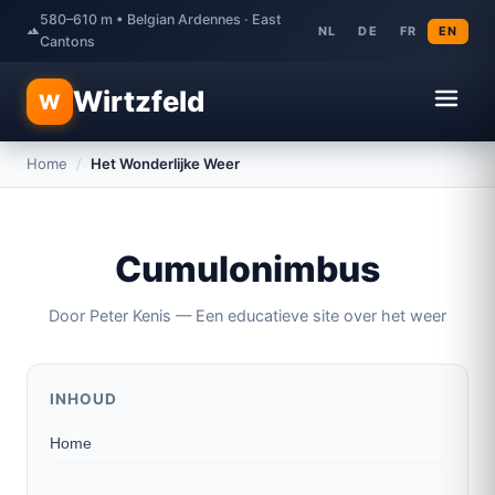
580–610 m • Belgian Ardennes · East
NL
DE
FR
EN
Cantons
Wirtzfeld
W
Home
/
Het Wonderlijke Weer
Cumulonimbus
Door Peter Kenis — Een educatieve site over het weer
INHOUD
Home