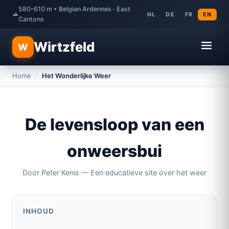
580–610 m • Belgian Ardennes · East
NL
DE
FR
EN
Cantons
Wirtzfeld
W
Home
/
Het Wonderlijke Weer
De levensloop van een
onweersbui
Door Peter Kenis — Een educatieve site over het weer
INHOUD