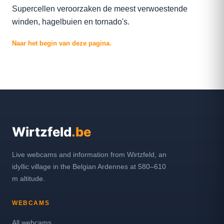
Supercellen veroorzaken de meest verwoestende
winden, hagelbuien en tornado's.
Naar het begin van deze pagina.
Wirtzfeld
.be
Live webcams and information from Wirtzfeld, an
idyllic village in the Belgian Ardennes at 580–610
m altitude.
WEBCAMS
All webcams