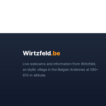
Wirtzfeld
.be
Live webcams and information from Wirtzfeld,
an idyllic village in the Belgian Ardennes at 580–
610 m altitude.