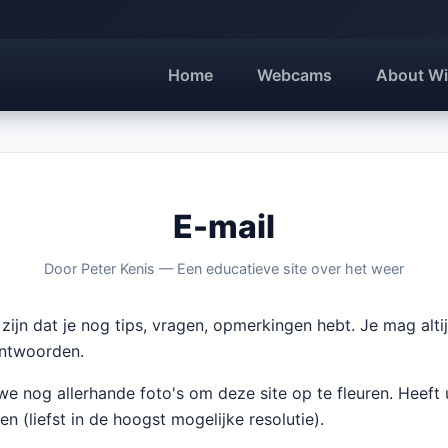
Home
Webcams
About Wi
E-mail
Door Peter Kenis — Een educatieve site over het weer
zijn dat je nog tips, vragen, opmerkingen hebt. Je mag alti
antwoorden.
e nog allerhande foto's om deze site op te fleuren. Heeft 
en (liefst in de hoogst mogelijke resolutie).