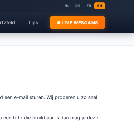
NL
DE
FR
EN
rtzfeld
Tips
● LIVE WEBCAMS
jd een e-mail sturen. Wij proberen u zo snel
u een foto die bruikbaar is dan mag je deze