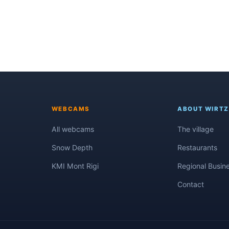
WEBCAMS
ABOUT WIRTZ
All webcams
The village
Snow Depth
Restaurants
KMI Mont Rigi
Regional Busin
Contact