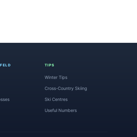
FELD
TIPS
Winter Tips
Cross-Country Skiing
esses
Ski Centres
Useful Numbers