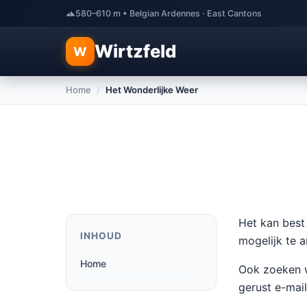
580–610 m • Belgian Ardennes · East Cantons
Wirtzfeld
W
Home
/
Het Wonderlijke Weer
Het kan best 
INHOUD
mogelijk te 
Home
Ook zoeken w
gerust e-mail