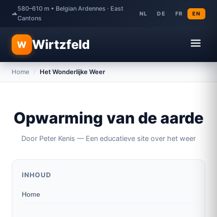
580–610 m • Belgian Ardennes · East
NL
DE
FR
EN
Cantons
Wirtzfeld
W
Home
/
Het Wonderlijke Weer
Opwarming van de aarde
Door Peter Kenis — Een educatieve site over het weer
INHOUD
Home