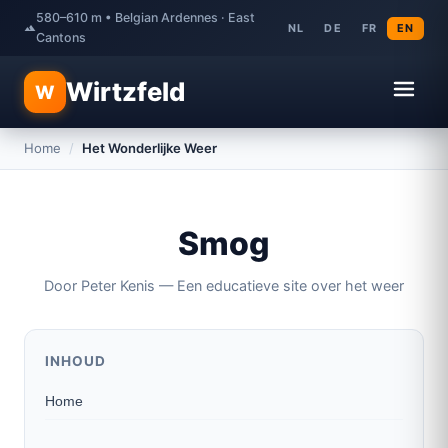
580–610 m • Belgian Ardennes · East
NL
DE
FR
EN
Cantons
Wirtzfeld
W
Home
/
Het Wonderlijke Weer
Smog
Door Peter Kenis — Een educatieve site over het weer
INHOUD
Home