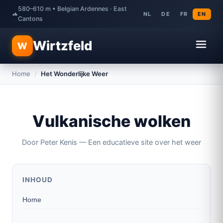
580–610 m • Belgian Ardennes · East
NL
DE
FR
EN
Cantons
Wirtzfeld
W
Home
/
Het Wonderlijke Weer
Vulkanische wolken
Door Peter Kenis — Een educatieve site over het weer
INHOUD
Home