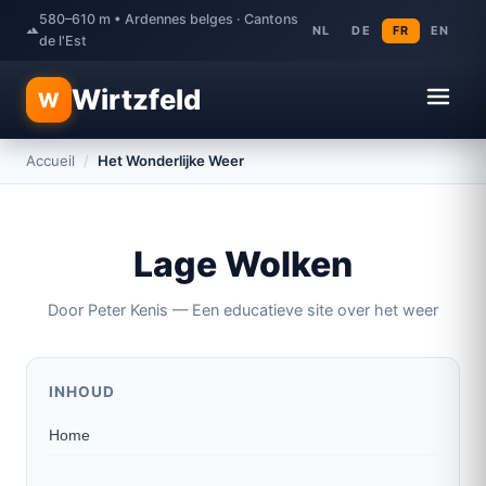
580–610 m • Ardennes belges · Cantons
NL
DE
FR
EN
de l'Est
Wirtzfeld
W
Accueil
/
Het Wonderlijke Weer
Lage Wolken
Door Peter Kenis — Een educatieve site over het weer
INHOUD
Home