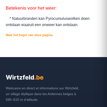
Betekenis voor het weer:
* Natuurbranden kan Pyrocumuluswolken doen
ontstaan waaruit een onweer kan ontstaan.
Naar het begin van deze pagina.
Wirtzfeld
.be
Webcams en direct et informations sur Wirtzfeld,
un village idyllique dans les Ardennes belges à
580–610 m d'altitude.