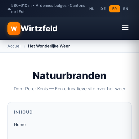
580–610 m • Ardennes belges · Cantons
NL
DE
FR
EN
de l'Est
Wirtzfeld
W
Accueil
/
Het Wonderlijke Weer
Natuurbranden
Door Peter Kenis — Een educatieve site over het weer
INHOUD
Home