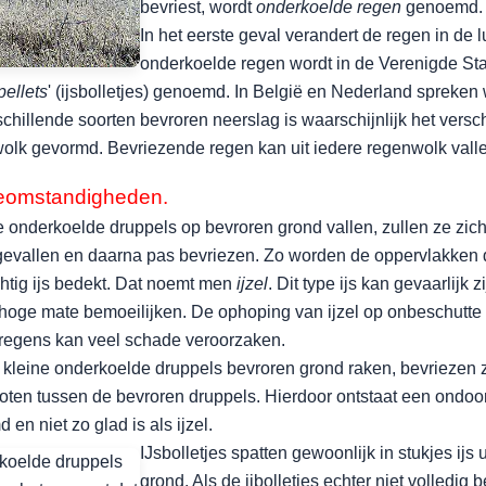
bevriest, wordt
onderkoelde regen
genoemd.
In het eerste geval verandert de regen in de luc
onderkoelde regen wordt in de Verenigde Sta
pellets
' (ijsbolletjes) genoemd. In België en Nederland spreke
chillende soorten bevroren neerslag is waarschijnlijk het versch
lk gevormd. Bevriezende regen kan uit iedere regenwolk vallen
eomstandigheden.
 onderkoelde druppels op bevroren grond vallen, zullen ze zich
 gevallen en daarna pas bevriezen. Zo worden de oppervlakken
chtig ijs bedekt. Dat noemt men
ijzel
. Dit type ijs kan gevaarlijk z
n hoge mate bemoeilijken. De ophoping van ijzel op onbeschutte 
sregens kan veel schade veroorzaken.
kleine onderkoelde druppels bevroren grond raken, bevriezen 
loten tussen de bevroren druppels. Hierdoor ontstaat een ondoors
en niet zo glad is als ijzel.
IJsbolletjes spatten gewoonlijk in stukjes i
grond. Als de ijbolletjes echter niet volledig b