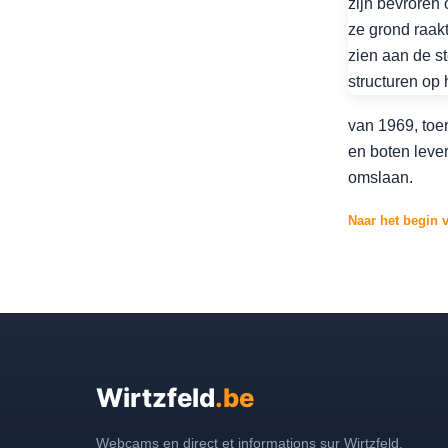
van 1969, toe
en boten lever
omslaan.
Naar het begin 
Wirtzfeld
.be
Webcams en direct et informations sur Wirtzfeld,