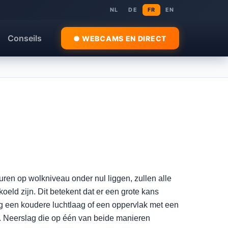
NL
DE
FR
EN
Conseils
● WEBCAMS EN DIRECT
ren op wolkniveau onder nul liggen, zullen alle
oeld zijn. Dit betekent dat er een grote kans
g een koudere luchtlaag of een oppervlak met een
. Neerslag die op één van beide manieren