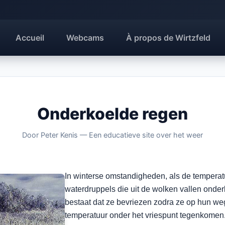
Accueil
Webcams
À propos de Wirtzfeld
Onderkoelde regen
Door Peter Kenis — Een educatieve site over het weer
In winterse omstandigheden, als de temperatu
waterdruppels die uit de wolken vallen onderk
bestaat dat ze bevriezen zodra ze op hun we
temperatuur onder het vriespunt tegenkomen