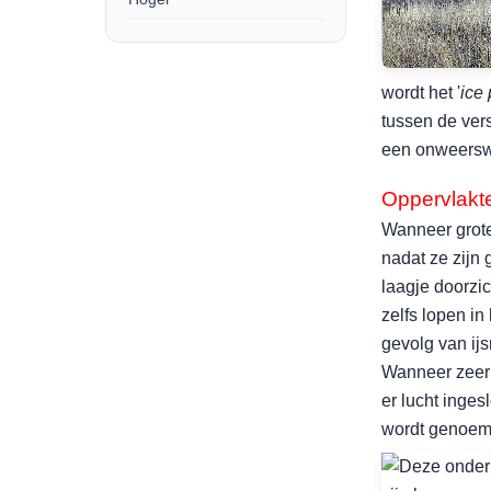
wordt het '
ice 
tussen de vers
een onweerswo
Oppervlakt
Wanneer grote
nadat ze zijn
laagje doorzi
zelfs lopen i
gevolg van ij
Wanneer zeer 
er lucht inges
wordt genoemd 