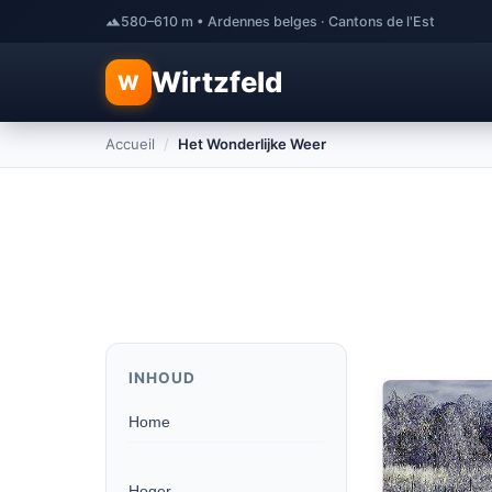
580–610 m • Ardennes belges · Cantons de l'Est
Wirtzfeld
W
Accueil
/
Het Wonderlijke Weer
INHOUD
Home
Hoger