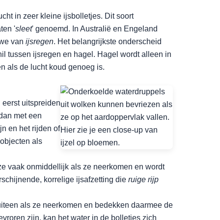
ht in zeer kleine ijsbolletjes. Dit soort
ten '
sleet
' genoemd. In Australië en Engeland
n we van
ijsregen
. Het belangrijkste onderscheid
il tussen ijsregen en hagel. Hagel wordt alleen in
 als de lucht koud genoeg is.
 eerst uitspreiden
 dan met een
ijn en het rijden of
objecten als
ze vaak onmiddellijk als ze neerkomen en wordt
chijnende, korrelige ijsafzetting die
ruige rijp
js uiteen als ze neerkomen en bedekken daarmee de
evroren zijn, kan het water in de bolletjes zich