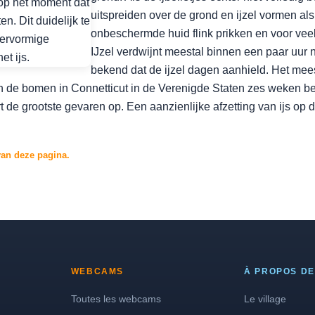
uitspreiden over de grond en ijzel vormen als
onbeschermde huid flink prikken en voor ve
IJzel verdwijnt meestal binnen een paar uur n
bekend dat de ijzel dagen aanhield. Het mees
n de bomen in Connetticut in de Verenigde Staten zes weken bede
t de grootste gevaren op. Een aanzienlijke afzetting van ijs o
van deze pagina.
WEBCAMS
À PROPOS DE
Toutes les webcams
Le village