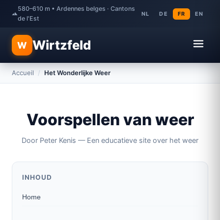
580–610 m • Ardennes belges · Cantons
NL
DE
FR
EN
de l'Est
Wirtzfeld
W
Accueil
/
Het Wonderlijke Weer
Voorspellen van weer
Door Peter Kenis — Een educatieve site over het weer
INHOUD
Home