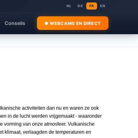
NL
DE
FR
EN
Conseils
● WEBCAMS EN DIRECT
ulkanische activiteiten dan nu en waren ze ook
nen in de lucht werden vrijgemaakt - waaronder
t de vorming van onze atmosfeer. Vulkanische
et klimaat, verlaagden de temperaturen en