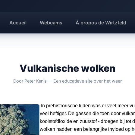
Accueil
Webcams
À propos de Wirtzfeld
Vulkanische wolken
Door Peter Kenis — Een educatieve site over het weer
In prehistrorische tijden was er veel meer v
veel heftiger. De gassen die toen door vulka
koolstofdioxide en zuurstof - droegen bij to
wolken hadden een belangrijke invloed op h