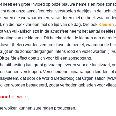
of heeft een grote invloed op onze blauwe hemels en rode zon
ht door onze atmosfeer reist, verstrooien deeltjes in de lucht d
kleuren die we waarnemen, veranderen met de hoek waaronder h
t, en die hoek varieert met de tijd van de dag. (zie ook
Kleuren 
ot van vulkanisch stof in de atmosfeer neemt het aantal deeltjes
rooiing van de kleuren. Dit betekent dat de kleuren aan de rode
ctiever (beter) worden verspreid over de hemel, waardoor de h
 krijgt en de zonsondergangen intens rood en violet worden (= v
it zelfde effect doet zich voor bij een zonsopgang.
e uitbarsting kan groot gevaar opleveren voor de luchtvaart, om
ren kunnen verstoppen. Verscheidene bijna-rampen leidden tot d
systeem, dat door de World Meteorological Organization (WMO
olken worden bestudeerd, zodat verboden gebieden voor vlieg
oor het weer:
e wolken kunnen zure regen produceren.