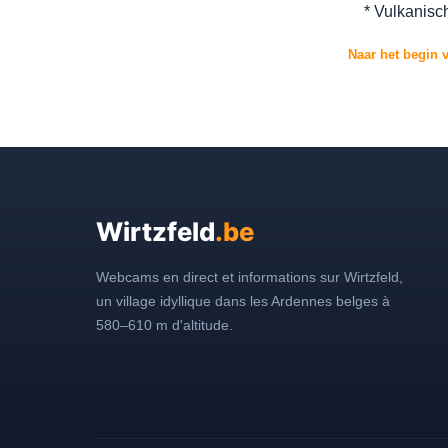
* Vulkanisch
Naar het begin 
Wirtzfeld
.be
Webcams en direct et informations sur Wirtzfeld,
un village idyllique dans les Ardennes belges à
580–610 m d'altitude.