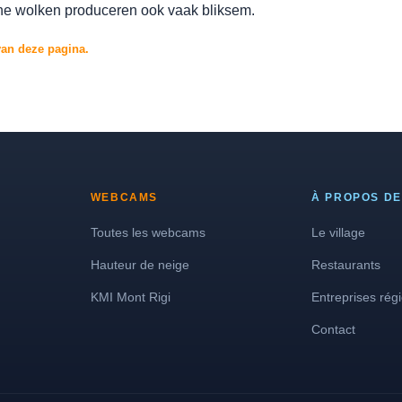
e wolken produceren ook vaak bliksem.
van deze pagina.
WEBCAMS
À PROPOS DE
Toutes les webcams
Le village
Hauteur de neige
Restaurants
KMI Mont Rigi
Entreprises rég
Contact