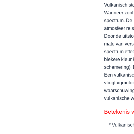
Vulkanisch st
Wanneer zonlic
spectrum. De 
atmosfeer reis
Door de uitsto
mate van verst
spectrum effe
blekere kleur
schemering). D
Een vulkanisch
vliegtuigmoto
waarschuwings
vulkanische w
Betekenis v
* Vulkanisch