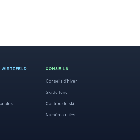
 WIRTZFELD
CONSEILS
Conseils d'hiver
Ski de fond
ionales
Centres de ski
Numéros utiles