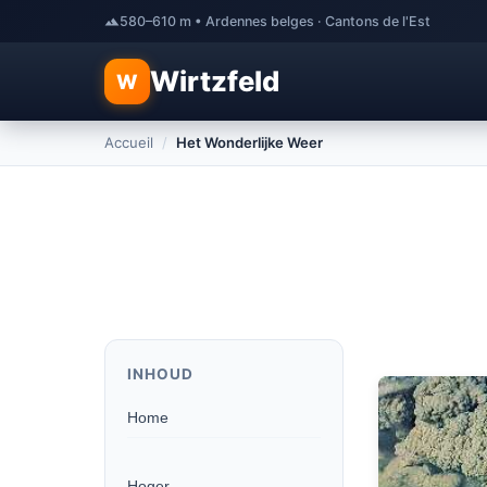
580–610 m • Ardennes belges · Cantons de l'Est
Wirtzfeld
W
Accueil
/
Het Wonderlijke Weer
INHOUD
Home
Hoger