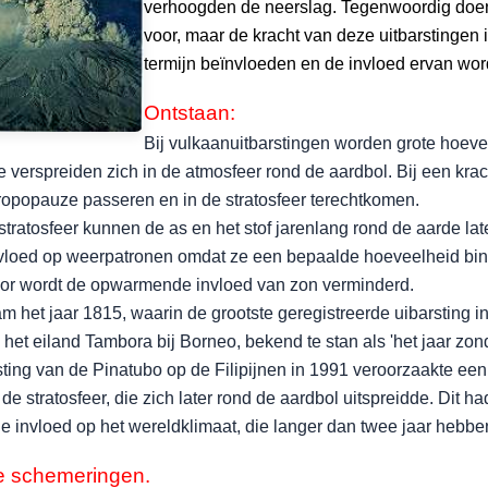
verhoogden de neerslag. Tegenwoordig doen 
voor, maar de kracht van deze uitbarstingen 
termijn beïnvloeden en de invloed ervan word
Ontstaan:
Bij vulkaanuitbarstingen worden grote hoeve
verspreiden zich in de atmosfeer rond de aardbol. Bij een krach
tropopauze passeren en in de stratosfeer terechtkomen.
stratosfeer kunnen de as en het stof jarenlang rond de aarde l
nvloed op weerpatronen omdat ze een bepaalde hoeveelheid bin
or wordt de opwarmende invloed van zon verminderd.
m het jaar 1815, waarin de grootste geregistreerde uibarsting i
het eiland Tambora bij Borneo, bekend te stan als 'het jaar zon
sting van de Pinatubo op de Filipijnen in 1991 veroorzaakte een
de stratosfeer, die zich later rond de aardbol uitspreidde. Dit ha
e invloed op het wereldklimaat, die langer dan twee jaar hebbe
e schemeringen.