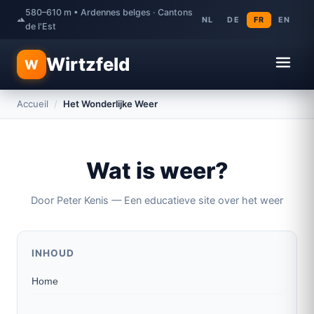
580–610 m • Ardennes belges · Cantons
NL
DE
FR
EN
de l'Est
Wirtzfeld
W
Accueil
/
Het Wonderlijke Weer
Wat is weer?
Door Peter Kenis — Een educatieve site over het weer
INHOUD
Home