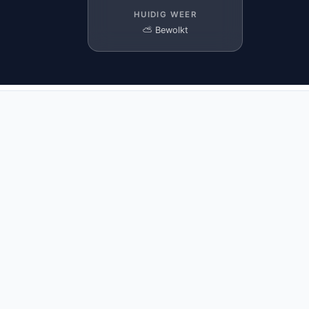
HUIDIG WEER
⛅ Bewolkt