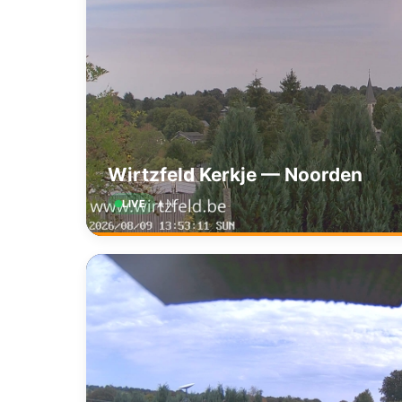
Wirtzfeld Kerkje — Noorden
N
LIVE