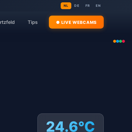
NL
DE
FR
EN
rtzfeld
Tips
● LIVE WEBCAMS
24.6°C