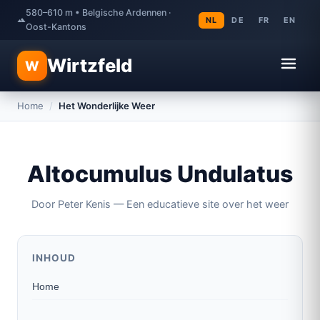
580–610 m • Belgische Ardennen ·
NL
DE
FR
EN
Oost-Kantons
Wirtzfeld
W
Home
/
Het Wonderlijke Weer
Altocumulus Undulatus
Door Peter Kenis — Een educatieve site over het weer
INHOUD
Home