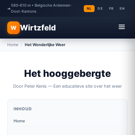
580–610 m • Belgische Ardennen ·
NL
DE
FR
EN
Oost-Kantons
Wirtzfeld
W
Home
/
Het Wonderlijke Weer
Het hooggebergte
Door Peter Kenis — Een educatieve site over het weer
INHOUD
Home