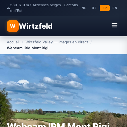
580–610 m • Ardennes belges · Cantons
NL
DE
FR
EN
de l'Est
Wirtzfeld
W
Accueil
/
Wirtzfeld Valley — Images en direct
/
Webcam IRM Mont Rigi
Webcam IRM Mont Rigi