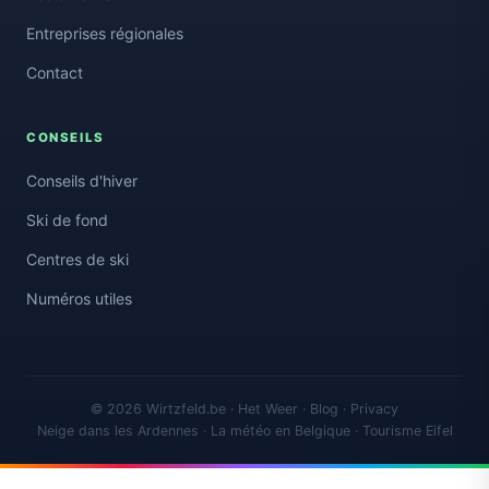
Entreprises régionales
Contact
CONSEILS
Conseils d'hiver
Ski de fond
Centres de ski
Numéros utiles
© 2026 Wirtzfeld.be ·
Het Weer
·
Blog
·
Privacy
Neige dans les Ardennes · La météo en Belgique · Tourisme Eifel