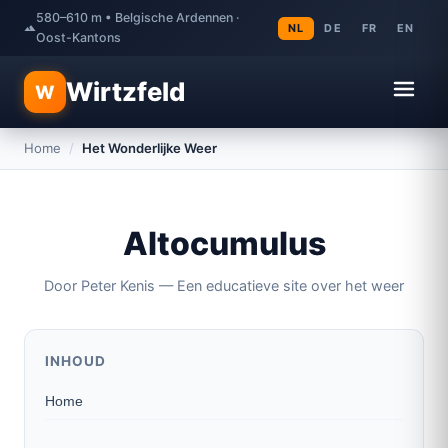
580–610 m • Belgische Ardennen ·
NL
DE
FR
EN
Oost-Kantons
Wirtzfeld
W
Home
/
Het Wonderlijke Weer
Altocumulus
Door Peter Kenis — Een educatieve site over het weer
INHOUD
Home