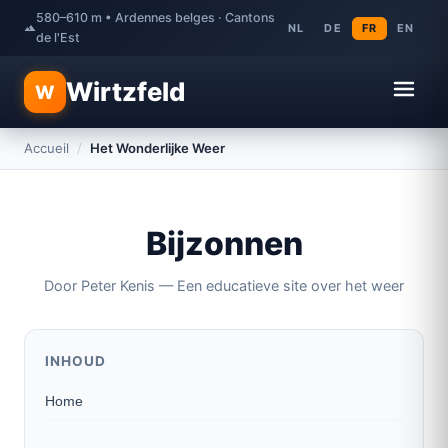
580–610 m • Ardennes belges · Cantons
NL
DE
FR
EN
de l'Est
Wirtzfeld
W
Accueil
/
Het Wonderlijke Weer
Bijzonnen
Door Peter Kenis — Een educatieve site over het weer
INHOUD
Home