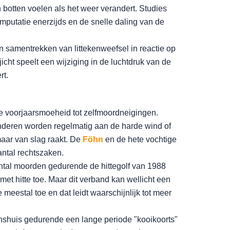
 botten voelen als het weer verandert. Studies
amputatie enerzijds en de snelle daling van de
n samentrekken van littekenweefsel in reactie op
cht speelt een wijziging in de luchtdruk van de
rt.
e voorjaarsmoeheid tot zelfmoordneigingen.
inderen worden regelmatig aan de harde wind of
aar van slag raakt. De
Föhn
en de hete vochtige
aantal rechtszaken.
aantal moorden gedurende de hittegolf van 1988
et hitte toe. Maar dit verband kan wellicht een
eestal toe en dat leidt waarschijnlijk tot meer
enshuis gedurende een lange periode "kooikoorts"