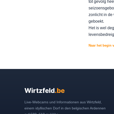
tot gevolg hee
seizoensgebon
zonlicht in de
geboekt.
Het is wel de
levensbedreig
Naar het begin 
Wirtzfeld
.be
Live-Webcams und Informationen aus Wirtzfeld,
einem idyllischen Dorf in den belgischen Ardennen