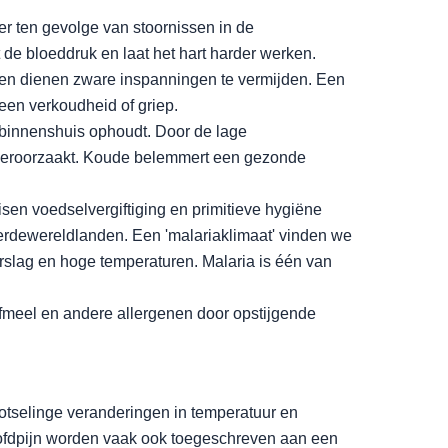
nter ten gevolge van stoornissen in de
de bloeddruk en laat het hart harder werken.
 en dienen zware inspanningen te vermijden. Een
een verkoudheid of griep.
h binnenshuis ophoudt. Door de lage
es veroorzaakt. Koude belemmert een gezonde
isen voedselvergiftiging en primitieve hygiëne
derdewereldlanden. Een 'malariaklimaat' vinden we
rslag en hoge temperaturen. Malaria is één van
ifmeel en andere allergenen door opstijgende
lotselinge veranderingen in temperatuur en
hoofdpijn worden vaak ook toegeschreven aan een