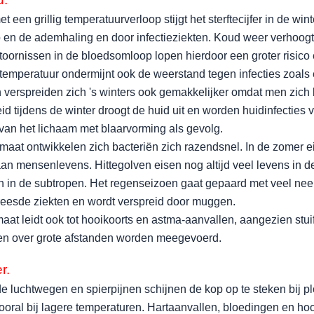
t een grillig temperatuurverloop stijgt het sterftecijfer in de wi
en de ademhaling en door infectieziekten. Koud weer verhoogt 
oornissen in de bloedsomloop lopen hierdoor een groter risico
temperatuur ondermijnt ook de weerstand tegen infecties zoals 
en verspreiden zich 's winters ook gemakkelijker omdat men zic
eid tijdens de winter droogt de huid uit en worden huidinfecti
van het lichaam met blaarvorming als gevolg.
imaat ontwikkelen zich bacteriën zich razendsnel. In de zomer e
aan mensenlevens. Hittegolven eisen nog altijd veel levens in 
en in de subtropen. Het regenseizoen gaat gepaard met veel nee
eesde ziekten en wordt verspreid door muggen.
aat leidt ook tot hooikoorts en astma-aanvallen, aangezien stu
en over grote afstanden worden meegevoerd.
r.
de luchtwegen en spierpijnen schijnen de kop op te steken bij p
vooral bij lagere temperaturen. Hartaanvallen, bloedingen en 