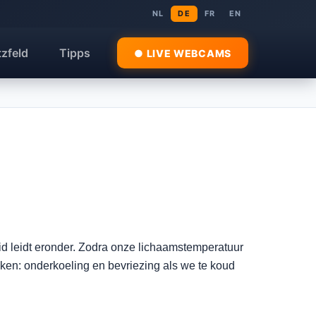
NL
DE
FR
EN
tzfeld
Tipps
● LIVE WEBCAMS
d leidt eronder. Zodra onze lichaamstemperatuur
jken: onderkoeling en bevriezing als we te koud