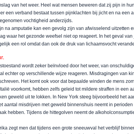
mslag van het weer. Heel wat mensen beweren dat zij pijn in hun
er een verband bestaat tussen pijnklachten bij jicht en na een 
toegenomen vochtigheid anderzijds.
jn na amputatie kan een gevolg zijn van afwisselend uitzetten e
 waar het gezonde weefsel niet op reageert. In het geval van ji
elijk een rol omdat dan ook de druk van lichaamsvocht verande
r.
oestand wordt zeker beïnvloed door het weer, van onschuldig
al echter op verschillende wijze reageren. Misdragingen van k
chreven. Het komt ook voor dat bepaalde winden de mens zom
 Italië voorkomt, hebben zelfs geleid tot mildere straffen in een 
jken geweld uit te lokken. In New York steeg bijvoorbeeld het 
t aantal misdrijven met geweld binnenshuis neemt in perioden m
aak hebben. Tijdens de hittegolven neemt de alkoholconsumptie m
ika zegt men dat tijdens een grote sneeuwval het verblijf binn