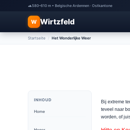
580–610 m • Belgische Ardennen · Ostkantone
Wirtzfeld
W
Startseite
/
Het Wonderlijke Weer
INHOUD
Bij extreme t
teveel naar b
Home
worden, of jui
Hitte en Ko
Hoger