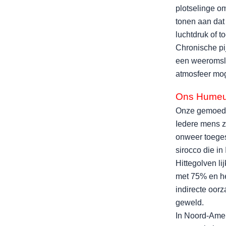
plotselinge o
tonen aan dat 
luchtdruk of 
Chronische pi
een weeromslag
atmosfeer mog
Ons Humeu
Onze gemoedst
Iedere mens z
onweer toeges
sirocco die in
Hittegolven li
met 75% en he
indirecte oorz
geweld.
In Noord-Amer