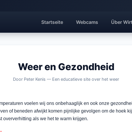
Startseite
Webcams
Über Wir
Weer en Gezondheid
Door Peter Kenis — Een educatieve site over het weer
emperaturen voelen wij ons onbehaaglijk en ook onze gezondhei
oven of beneden afwijkt komen pijnlijke gevolgen om de hoek ki
st oververhitting als we het te warm krijgen.
u.