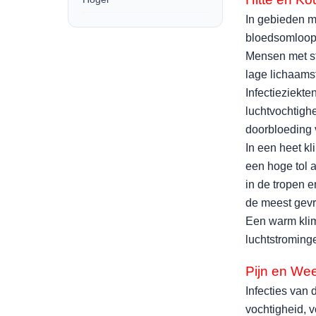
In gebieden me
bloedsomloop 
Mensen met st
lage lichaams
Infectieziekt
luchtvochtigh
doorbloeding 
In een heet kl
een hoge tol 
in de tropen 
de meest gevr
Een warm klim
luchtstroming
Pijn en Wee
Infecties van 
vochtigheid, 