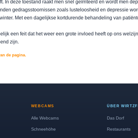
ft. In deze toestand raakt men snel geïrriteerd en wordt men dep
den gedragsstoornissen zoals lusteloosheid en depressie wor
 winter. Met een dagelijkse kortdurende behandeling van patiënten
gelijk een feit dat het weer een grote invloed heeft op ons wel
end zijn.
van de pagina.
WEBCAMS
ÜBER WIRTZ
Alle Webcams
Das Dorf
Schneehöhe
Restaurants