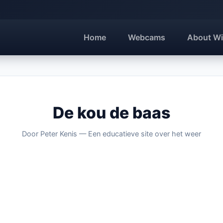
Home
Webcams
About Wi
De kou de baas
Door Peter Kenis — Een educatieve site over het weer