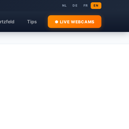
NL
DE
FR
EN
rtzfeld
Tips
● LIVE WEBCAMS