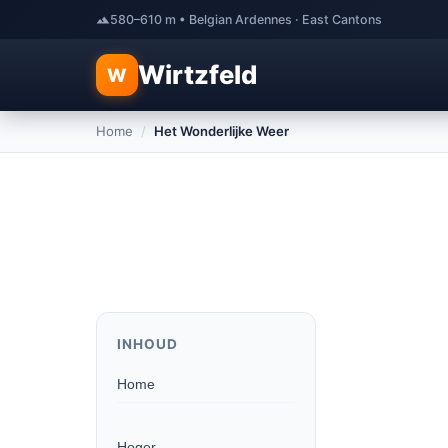
580–610 m • Belgian Ardennes · East Cantons
Wirtzfeld
W
Home
/
Het Wonderlijke Weer
INHOUD
Home
Hoger