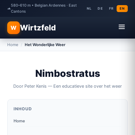
580–610 m • Belgian Ardennes · East
NL
DE
FR
EN
Cantons
Wirtzfeld
W
Home
/
Het Wonderlijke Weer
Nimbostratus
Door Peter Kenis — Een educatieve site over het weer
INHOUD
Home